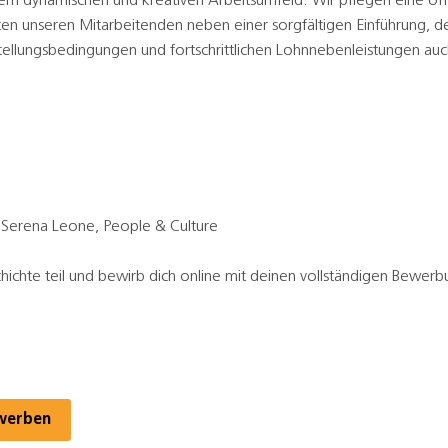
einem dynamischen und kreativen Arbeitsumfeld. Wir pflegen eine o
en unseren Mitarbeitenden neben einer sorgfältigen Einführung, de
tellungsbedingungen und fortschrittlichen Lohnnebenleistungen au
.
 Serena Leone, People & Culture
hichte teil und bewirb dich online mit deinen vollständigen Bewer
werben