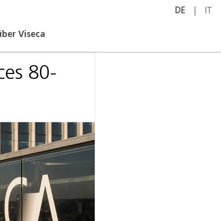
DE
IT
über Viseca
ces 80-