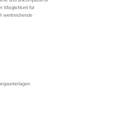
ffene und unkomplizierte
r Möglichkeit für
ch weitreichende
bungsunterlagen.