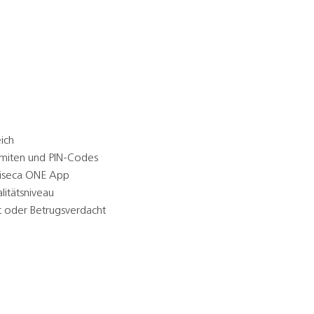
ich
imiten und PIN-Codes
Viseca ONE App
litätsniveau
t oder Betrugsverdacht