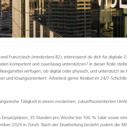
 und Französisch (mindestens B2), interessierst du dich für digitale
n kompetent und zuverlässig unterstützen? In dieser Rolle stellst d
lungsmittel verfügen, ob digital oder physisch, und unterstützt sie
icher und lösungsorientiert. Arbeitest gerne flexibel im 24/7-Schich
ungsreiche Tätigkeit in einem modernen, zukunftsorientierten Umfe
n Einsatzplänen, 35 Stunden pro Woche bei 100 % Salär sowie einer
mber 2026 in Zürich. Nach der Einarbeitung besteht zudem die Mögl