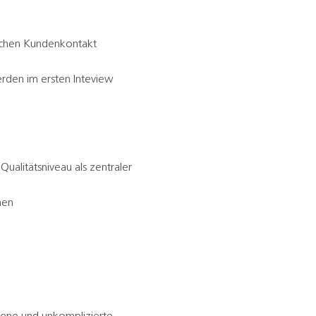
ischen Kundenkontakt
erden im ersten Inteview
ualitätsniveau als zentraler
men